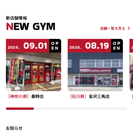
新店舗情報
N
EW GYM
店舗一覧を見る
09.01
08.19
OP
OP
2024.
2024.
EN
EN
［神奈川県］
秦野店
［石川県］
金沢三馬店
お知らせ