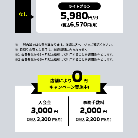
ライトプラン
5,980
なし
円/月
6,570
（税込
円/月）
一部店舗では会費が異なります。詳細は各ページでご確認ください。
日割り会費となる月は、継続期間に含まれません
会費発生から3ヶ月以上継続して利用することを適用条件とします。
会費発生から6ヶ月以上継続して利用することを適用条件とします。
0
店舗により
円
キャンペーン実施中!
入会金
事務手数料
3,000
2,000
円
円
3,300
2,200
（税込
円/月）
（税込
円/月）