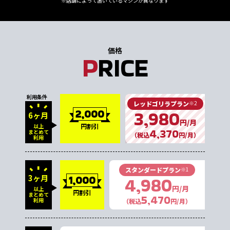
※店舗によって置いているマシンが異なります
価格
P
RICE
利用条件
レッドゴリラプラン
※2
3,980
2,000
6ヶ月
円/月
円割引
以上
4,370
まとめて
（税込
円/月）
利用
スタンダードプラン
※1
4,980
3ヶ月
1,000
円/月
以上
円割引
まとめて
5,470
利用
（税込
円/月）