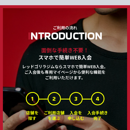
ご利用の流れ
I
NTRODUCTION
面倒な手続き不要！
スマホで簡単WEB入会
レッドゴリラジムならスマホで簡単WEB入会。
ご入会後も専用マイページから便利な機能を
ご利用いただけます。
1
2
3
4
店舗を
ご利用店舗
入会を
入会手続き
探す
を選ぶ
申し込む
完了