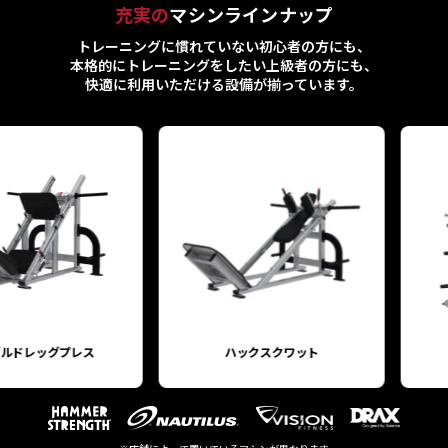
充実の
マシンラインナップ
トレーニングに慣れていない初心者の方にも、
本格的にトレーニングをしたい上級者の方にも、
快適に利用いただける設備が揃っています。
プレス
ハックスクワット
スミ